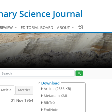
ary Science Journal
 REVIEW
EDITORIAL BOARD
ABOUT
Download
Article
(2636 KB)
Article
Metrics
Metadata XML
01 Nov 1964
BibTeX
EndNote