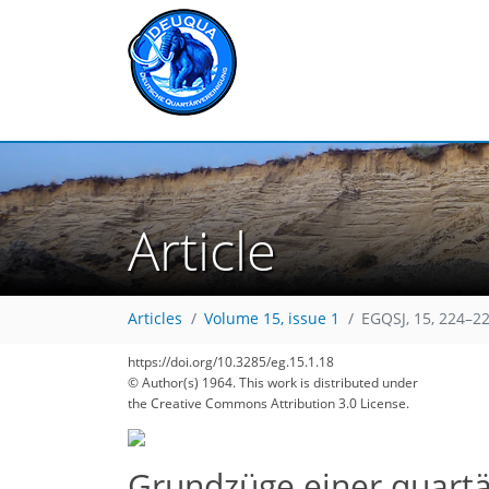
Article
Articles
Volume 15, issue 1
EGQSJ, 15, 224–22
https://doi.org/10.3285/eg.15.1.18
© Author(s) 1964. This work is distributed under
the Creative Commons Attribution 3.0 License.
Grundzüge einer quartä