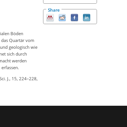
Share
zialen Böden
rd das Quartär vom
 und geologisch wie
net sich durch
emacht werden
u erfassen.
i. J., 15, 224–228,