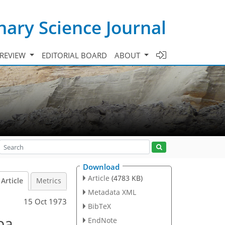
ary Science Journal
 REVIEW
EDITORIAL BOARD
ABOUT
Download
Article
(4783 KB)
Article
Metrics
Metadata XML
15 Oct 1973
BibTeX
pa
EndNote