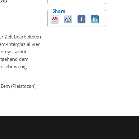
Share
r Zeit bearbeiteten
m-Interglazial vier
momys savini
weitgehend dem
ch sehr wenig
Eem (Pleistozän),