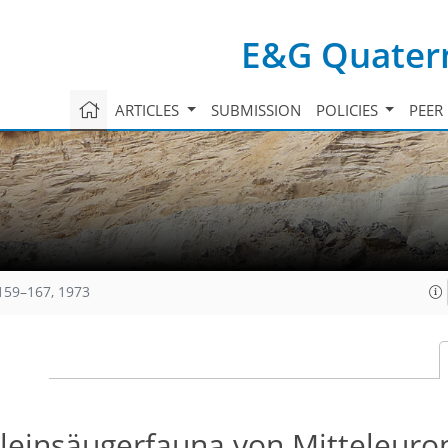
E&G Quatern
ARTICLES
SUBMISSION
POLICIES
PEER
 159–167, 1973
leinsäugerfauna von Mitteleuro