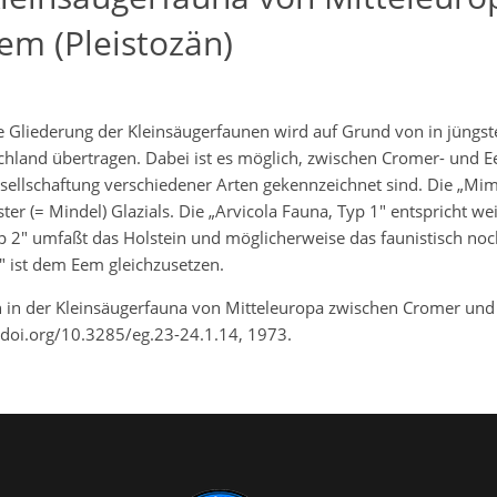
m (Pleistozän)
e Gliederung der Kleinsäugerfaunen wird auf Grund von in jüngste
chland übertragen. Dabei ist es möglich, zwischen Cromer- und Ee
sellschaftung verschiedener Arten gekennzeichnet sind. Die „Mi
ster (= Mindel) Glazials. Die „Arvicola Fauna, Typ 1" entspricht 
 Typ 2" umfaßt das Holstein und möglicherweise das faunistisch no
3" ist dem Eem gleichzusetzen.
 in der Kleinsäugerfauna von Mitteleuropa zwischen Cromer und 
//doi.org/10.3285/eg.23-24.1.14, 1973.