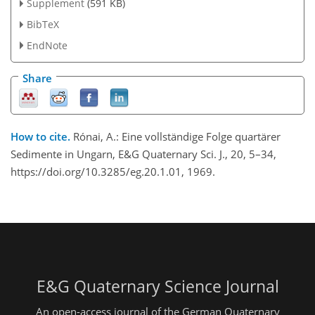
Supplement
(591 KB)
BibTeX
EndNote
Share
How to cite.
Rónai, A.: Eine vollständige Folge quartärer
Sedimente in Ungarn, E&G Quaternary Sci. J., 20, 5–34,
https://doi.org/10.3285/eg.20.1.01, 1969.
E&G Quaternary Science Journal
An open-access journal of the German Quaternary