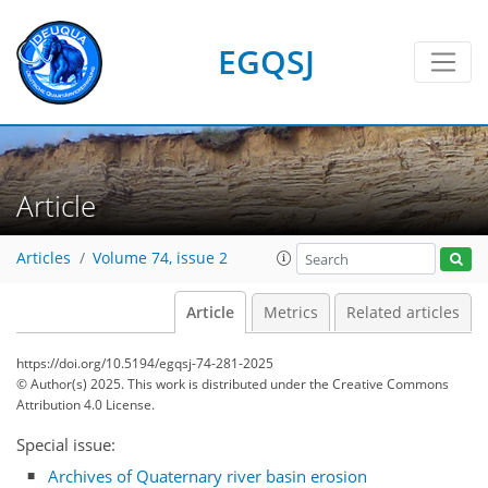
EGQSJ
Article
Articles
Volume 74, issue 2
Article
Metrics
Related articles
https://doi.org/10.5194/egqsj-74-281-2025
© Author(s) 2025. This work is distributed under
the Creative Commons
Attribution 4.0 License.
Special issue:
Archives of Quaternary river basin erosion