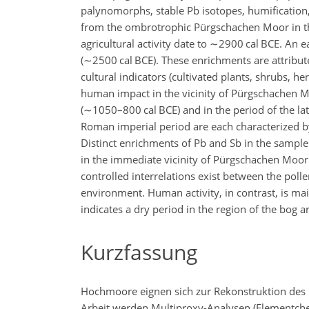
palynomorphs, stable Pb isotopes, humification,
from the ombrotrophic Pürgschachen Moor in the 
agricultural activity date to
∼2900
cal BCE. An e
(
∼2500
cal BCE). These enrichments are attribut
cultural indicators (cultivated plants, shrubs, h
human impact in the vicinity of Pürgschachen M
(
∼1050
–800 cal BCE) and in the period of the lat
Roman imperial period are each characterized b
Distinct enrichments of Pb and Sb in the sampl
in the immediate vicinity of Pürgschachen Moor. 
controlled interrelations exist between the pol
environment. Human activity, in contrast, is
main
indicates a dry period in the region of the bog 
Kurzfassung
Hochmoore eignen sich zur Rekonstruktion des P
Arbeit werden Multiproxy-Analysen (Elementchemi