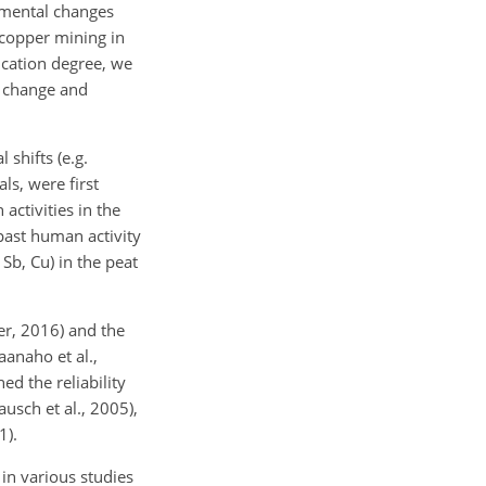
onmental changes
 copper mining in
ication degree, we
e change and
 shifts (e.g.
ls, were first
ctivities in the
 past human activity
Sb, Cu) in the peat
er, 2016) and the
aanaho et al.,
ed the reliability
usch et al., 2005),
1).
in various studies