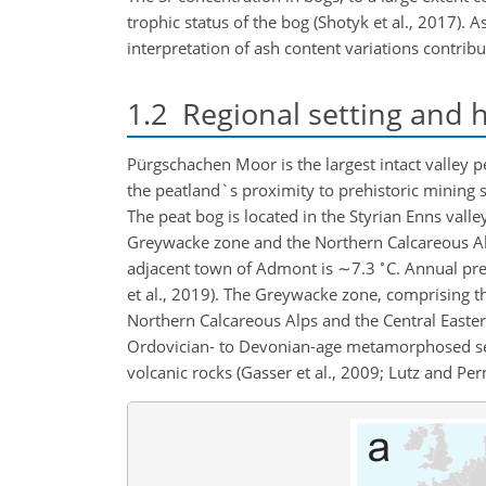
trophic status of the bog (Shotyk et al., 2017). 
interpretation of ash content variations contribu
1.2
Regional setting and hi
Pürgschachen Moor is the largest intact valley p
the peatland`s proximity to prehistoric mining si
The peat bog is located in the Styrian Enns valle
Greywacke zone and the Northern Calcareous Alp
∘
adjacent town of Admont is
∼7.3
C. Annual pre
et al., 2019). The Greywacke zone, comprising th
Northern Calcareous Alps and the Central Easter
Ordovician- to Devonian-age metamorphosed sed
volcanic rocks (Gasser et al., 2009; Lutz and Pern