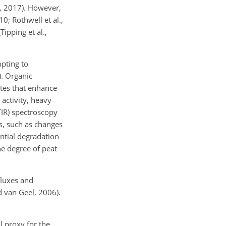
., 2017). However,
0; Rothwell et al.,
ipping et al.,
pting to
). Organic
ites that enhance
 activity, heavy
TIR) spectroscopy
es, such as changes
ential degradation
he degree of peat
fluxes and
 van Geel, 2006).
l proxy for the