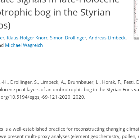
trophic bog in the Styrian
ps)
er
,
Klaus-Holger Knorr
,
Simon Drollinger
,
Andreas Limbeck
,
nd
Michael Wagreich
-H., Drollinger, S., Limbeck, A., Brunnbauer, L., Horak, F., Festi, 
locene peat layers of an ombrotrophic bog in the Styrian Enns val
oi.org/10.5194/egqsj-69-121-2020, 2020.
 is a well-established practice for reconstructing changing clima
r, we present multi-proxy analyses (element geochemistry, pollen,