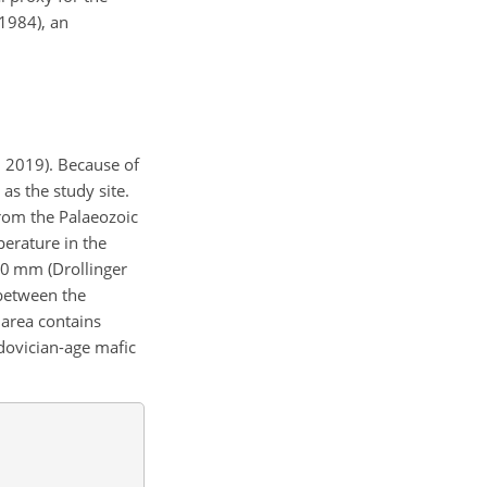
 1984), an
., 2019). Because of
as the study site.
from the Palaeozoic
erature in the
0
mm (Drollinger
 between the
 area contains
dovician-age mafic