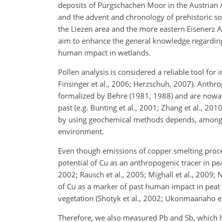
deposits of Pürgschachen Moor in the Austrian A
and the advent and chronology of prehistoric so
the Liezen area and the more eastern Eisenerz Al
aim to enhance the general knowledge regarding
human impact in wetlands.
Pollen analysis is considered a reliable tool for
Finsinger et al., 2006; Herzschuh, 2007). Anthrop
formalized by Behre (1981, 1988) and are nowad
past (e.g. Bunting et al., 2001; Zhang et al., 2
by using
geochemical methods depends, among othe
environment.
Even though emissions of copper smelting process
potential of Cu as an anthropogenic tracer in pe
2002; Rausch et al., 2005; Mighall et al., 2009; N
of Cu as a marker of past human impact in peat 
vegetation (Shotyk et al., 2002; Ukonmaanaho et 
Therefore, we also measured Pb and Sb, which ha