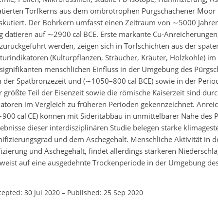
atierten Torfkerns aus dem ombrotrophen Pürgschachener Moor i
diskutiert. Der Bohrkern umfasst einen Zeitraum von
∼5000
Jahren
g datieren auf
∼2900
cal BCE. Erste markante Cu-Anreicherungen,
urückgeführt werden, zeigen sich in Torfschichten aus der späten
urindikatoren (Kulturpflanzen, Sträucher, Kräuter, Holzkohle) i
signifikanten menschlichen Einfluss in der Umgebung des Pürg
n der Spätbronzezeit und (
∼1050
–800 cal BCE) sowie in der Perio
r größte Teil der Eisenzeit sowie die römische Kaiserzeit sind dur
toren im Vergleich zu früheren Perioden gekennzeichnet. Anre
∼900
cal CE) können mit Sideritabbau in unmittelbarer Nähe des
bnisse dieser interdisziplinären Studie belegen starke klimagest
fizierungsgrad und dem Aschegehalt. Menschliche Aktivität in
izierung und Aschegehalt, findet allerdings stärkeren Niederschla
 weist auf eine ausgedehnte Trockenperiode in der Umgebung de
cepted: 30 Jul 2020
–
Published: 25 Sep 2020