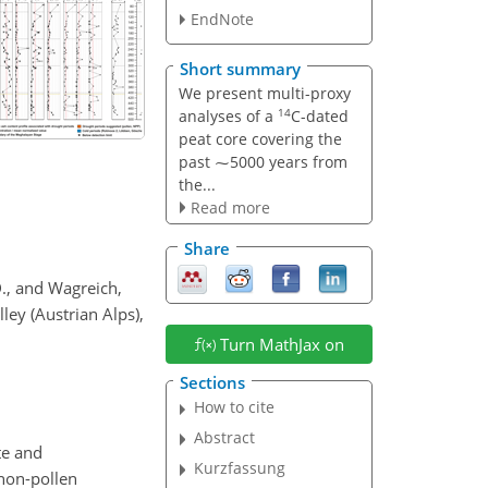
EndNote
Short summary
We present multi-proxy
14
analyses of a
C-dated
peat core covering the
past ⁓5000 years from
the...
Read more
Share
D., and Wagreich,
ley (Austrian Alps),
Turn MathJax on
Sections
How to cite
Abstract
te and
Kurzfassung
 non-pollen