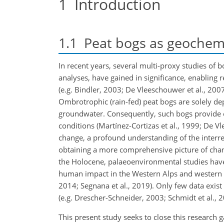
1
Introduction
1.1
Peat bogs as geochemi
In recent years, several multi-proxy studies of 
analyses, have gained in significance, enabling 
(e.g. Bindler, 2003; De Vleeschouwer et al., 2007
Ombrotrophic (rain-fed) peat bogs are solely dep
groundwater. Consequently, such bogs provide e
conditions (Martínez-Cortizas et al., 1999; De Vl
change, a profound understanding of the interre
obtaining a more comprehensive picture of chang
the Holocene, palaeoenvironmental studies have
human impact in the Western Alps and western part
2014; Segnana et al., 2019). Only few data exist 
(e.g. Drescher-Schneider, 2003; Schmidt et al., 2
This present study seeks to close this research 