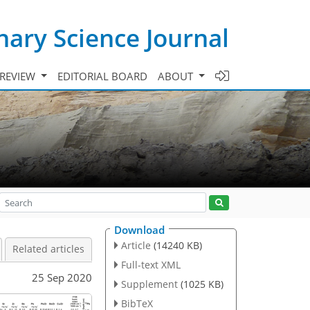
ary Science Journal
 REVIEW
EDITORIAL BOARD
ABOUT
Download
Article
(14240 KB)
Related articles
Full-text XML
25 Sep 2020
Supplement
(1025 KB)
BibTeX