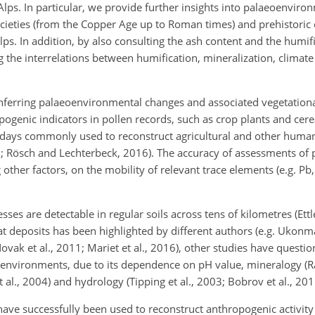
lps. In particular, we provide further insights into palaeoenvir
cieties (from the Copper Age up to Roman times) and prehistoric
ps. In addition, by also consulting the ash content and the humif
 the interrelations between humification, mineralization, climat
 inferring palaeoenvironmental changes and associated vegetational
ogenic indicators in pollen records, such as crop plants and cerea
ays commonly used to reconstruct agricultural and other human a
010; Rösch and Lechterbeck, 2016). The accuracy of assessments of
r factors, on the mobility of relevant trace elements (e.g. Pb, 
es are detectable in regular soils across tens of kilometres (Ettl
at deposits has been highlighted by different authors (e.g. Ukonm
ovak et al., 2011; Mariet et al., 2016), other studies have question
environments, due to its dependence on pH value, mineralogy (Ra
al., 2004) and hydrology (Tipping et al., 2003; Bobrov et al., 201
ve successfully been used to reconstruct anthropogenic activity 