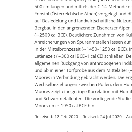
500 cm langen und mittels der C-14-Methode d
Ennstal (Österreichische Alpen) vorgelegt und 
auf Besiedelung und landwirtschaftliche Nutzun
Bergbau in den angrenzenden Eisenerzer Alpen z
(
∼2500
cal BCE). Deutlichere Zunahmen von Kult
Anreicherungen von Spurenmetallen lassen auf 
in der Mittelbronzezeit (
∼1450
–1250 cal BCE), i
Latènezeit (
∼300
cal BCE–1 cal CE) schließen. De
allgemeinen Rückgang von anthropogenen Indika
und Sb in einer Torfprobe aus dem Mittelalter (
Moores in Verbindung gebracht werden. Die Erge
Wechselbeziehungen zwischen Pollen, dem Humi
Moores zeigt eine geringe Korrelation mit Humif
und Schwermetalldaten. Die vorliegende Studie
Moors um
∼1950
cal BCE hin.
Received: 12 Feb 2020
–
Revised: 24 Jul 2020
–
Ac