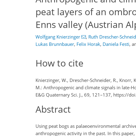
peat layers of an ombro
Enns valley (Austrian Al
Wolfgang Knierzinger
,
Ruth Drescher-Schneid
Lukas Brunnbauer
,
Felix Horak
,
Daniela Festi
,
a
How to cite
Knierzinger, W., Drescher-Schneider, R., Knorr, K.
M.: Anthropogenic and climate signals in late-Ho
E&G Quaternary Sci. J., 69, 121–137, https://d
Abstract
Using peat bogs as palaeoenvironmental archives
anthropogenic activity in the past. In this pape