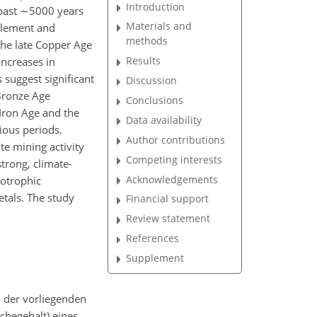
Introduction
past
∼5000
years
Materials and
ttlement and
methods
the late Copper Age
Results
increases in
 suggest significant
Discussion
 Bronze Age
Conclusions
 Iron Age and the
Data availability
ious periods.
Author contributions
te mining activity
Competing interests
strong, climate-
Acknowledgements
rotrophic
tals. The study
Financial support
Review statement
References
Supplement
n der vorliegenden
chegehalt) eines