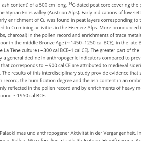
14
 ash content) of a 500 cm long,
C-dated peat core covering the 
Styrian Enns valley (Austrian Alps). Early indications of low se
arly enrichment of Cu was found in peat layers corresponding to 
ed to Cu mining activities in the Eisenerz Alps. More pronounced 
erbs, charcoal) in the pollen record and enrichments of trace metals
oor in the middle Bronze Age (
∼1450
–1250 cal BCE), in the late
e La Tène culture (
∼300
cal BCE–1 cal CE). The greater part of the
y a general decline in anthropogenic indicators compared to prev
e that corresponds to
∼900
cal CE are attributed to medieval sideri
The results of this interdisciplinary study provide evidence that 
len record, the humification degree and the ash content in an omb
ly reflected in the pollen record and by enrichments of heavy me
around
∼1950
cal BCE.
aläoklimas und anthropogener Aktivität in der Vergangenheit. I
e, Pollen, Mikrofossilien, stabile Pb-Isotope, Humifizierung, As