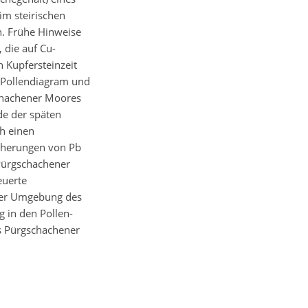
m steirischen
. Frühe Hinweise
 die auf Cu-
 Kupfersteinzeit
m Pollendiagram und
schachener Moores
de der späten
ch einen
icherungen von Pb
 Pürgschachener
euerte
 der Umgebung des
g in den Pollen-
s Pürgschachener