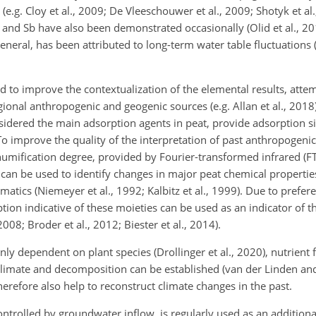
e.g. Cloy et al., 2009; De Vleeschouwer et al., 2009; Shotyk et al
 and Sb have also been demonstrated occasionally (Olid et al., 201
eneral, has been attributed to long-term water table fluctuations (T
to improve the contextualization of the elemental results, attem
gional anthropogenic and geogenic sources (e.g. Allan et al., 2018
idered the main adsorption agents in peat, provide adsorption s
To improve the quality of the interpretation of past anthropogenic
umification degree, provided by Fourier-transformed infrared (F
py can be used to identify changes in major peat chemical properti
matics (Niemeyer et al., 1992; Kalbitz et al., 1999). Due to prefer
tion indicative of these moieties can be used as an indicator of t
008; Broder et al., 2012; Biester et al., 2014).
nly dependent on plant species (Drollinger et al., 2020), nutrient 
climate and decomposition can be established (van der Linden and
erefore also help to reconstruct climate changes in the past.
ontrolled by groundwater inflow, is regularly used as an additiona