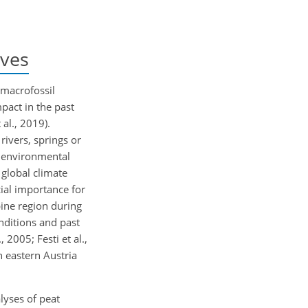
ives
 macrofossil
pact in the past
al., 2019).
rivers, springs or
d environmental
 global climate
ial importance for
ine region during
nditions and past
 2005; Festi et al.,
n eastern Austria
lyses of peat