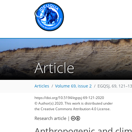
Article
Articles
Volume 69, issue 2
EGQSJ, 69, 121–13
https://doi.org/10.5194/egqsj-69-121-2020
© Author(s) 2020. This work is distributed under
the Creative Commons Attribution 4.0 License.
Research article
|
Anthropogenic and clima