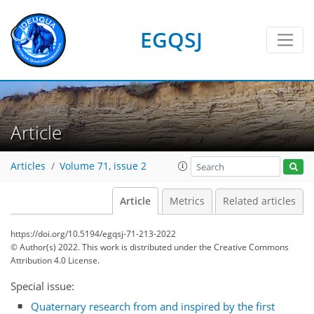
EGQSJ
Article
Articles
Volume 71, issue 2
Article
Metrics
Related articles
https://doi.org/10.5194/egqsj-71-213-2022
© Author(s) 2022. This work is distributed under
the Creative Commons
Attribution 4.0 License.
Special issue:
Quaternary research from and inspired by the first