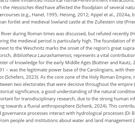
pacts have influenced historical human–environment interactions
in the
Hessisches Ried
have affected the floodplain of several natur
rcourses (e.g., Hanel, 1995; Heising, 2012; Appel et al., 2024a, b
an fortlet and medieval lowland castle at the Zullestein site (Prien
 River during Roman times was discussed, but refuted recently (H
uring the medieval period is particularly high. The foundation of 
 next to the Weschnitz marks the onset of the region's great supra
Lorsch,
Bibliotheca Laurashamensis
, represents a vital contribution
center of knowledge for the early Middle Ages (Büttner and Kautz, 
1 – was the legitimate power base of the Carolingians, with the
s (Schefers, 2023). As the core zone of the Holy Roman Empire, it 
etween two electorates that were decisive throughout the empire (
istorical significance, a good understanding of the natural condit
rtant for transdisciplinary research, due to the strong human in
g towards a fluvial anthroposphere (Schenk, 2024). This contribu
governance processes interact with hydrological processes (Di Bal
from people and institutions about water and land management (