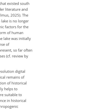
that existed south
er literature and
llmus, 2025). The
 lake is no longer
ic factors for the
 form of human
e lake was initially
nse of
resent, so far often
es (cf. review by
solution digital
ical remains of
ion of historical
ly helps to
re suitable to
nce in historical
thropogenic