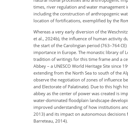
natural fluvial processes and anthropogenic im
times, river regulation and water management 
including the construction of anthropogenic wate
location of fortifications, exemplified by the Rom
Whereas a very early diversion of the Weschnitz
et al., 2024b), the influence of human activity d
the start of the Carolingian period (763–764 CE)
importance in Europe. The monastic library of 
tradition of writings for this time frame and a 
Abbey – a UNESCO World Heritage Site since 199
extending from the North Sea to south of the Alp
observe the negotiation of zones of influence b
and Electorate of Palatinate). Due to this high h
abbey as the
center of power was created is impo
water-dominated floodplain landscape developin
improved understanding of how institutions and 
2013) and its impact on autonomous decisions 
Barreteau, 2014).