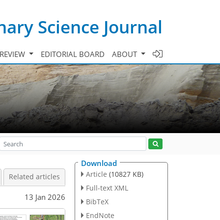
ary Science Journal
 REVIEW
EDITORIAL BOARD
ABOUT
Download
Article
(10827 KB)
Related articles
Full-text XML
13 Jan 2026
BibTeX
EndNote