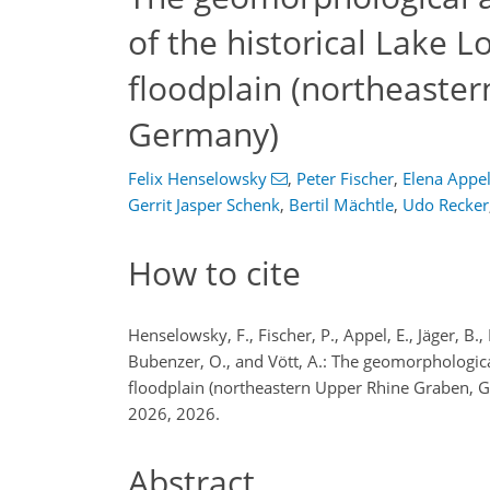
of the historical Lake 
floodplain (northeaste
Germany)
Felix Henselowsky
,
Peter Fischer
,
Elena Appe
Gerrit Jasper Schenk
,
Bertil Mächtle
,
Udo Recker
How to cite
Henselowsky, F., Fischer, P., Appel, E., Jäger, B.,
Bubenzer, O., and Vött, A.: The geomorphologica
floodplain (northeastern Upper Rhine Graben, Ge
2026, 2026.
Abstract