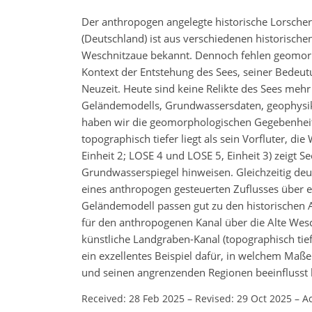
Der anthropogen angelegte historische Lorsche
(Deutschland) ist aus verschiedenen historische
Weschnitzaue bekannt. Dennoch fehlen geomorp
Kontext der Entstehung des Sees, seiner Bedeutu
Neuzeit. Heute sind keine Relikte des Sees mehr
Geländemodells, Grundwassersdaten, geophysik
haben wir die geomorphologischen Gegebenheiten
topographisch tiefer liegt als sein Vorfluter, 
Einheit 2; LOSE 4 und LOSE 5, Einheit 3) zeigt
Grundwasserspiegel hinweisen. Gleichzeitig de
eines anthropogen gesteuerten Zuflusses über e
Geländemodell passen gut zu den historischen A
für den anthropogenen Kanal über die Alte Wesch
künstliche Landgraben-Kanal (topographisch tie
ein exzellentes Beispiel dafür, in welchem Maß
und seinen angrenzenden Regionen beeinflusst 
Received: 28 Feb 2025
–
Revised: 29 Oct 2025
–
A