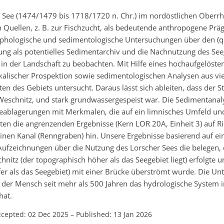
r See (1474/1479 bis 1718/1720 n. Chr.) im nordöstlichen Oberr
n Quellen, z. B. zur Fischzucht, als bedeutende anthropogene Prä
hologische und sedimentologische Untersuchungen über den (qu
ng als potentielles Sedimentarchiv und die Nachnutzung des Seeg
 in der Landschaft zu beobachten. Mit Hilfe eines hochaufgelösten
alischer Prospektion sowie sedimentologischen Analysen aus vi
 des Gebiets untersucht. Daraus lässt sich ableiten, dass der S
die Weschnitz, und stark grundwassergespeist war. Die Sedimentana
 Seeablagerungen mit Merkmalen, die auf ein limnisches Umfeld u
uten die angrenzenden Ergebnisse (Kern LOR 20A, Einheit 3) auf 
inen Kanal (Renngraben) hin. Unsere Ergebnisse basierend auf ei
ufzeichnungen über die Nutzung des Lorscher Sees die belegen, 
nitz (der topographisch höher als das Seegebiet liegt) erfolgte u
fer als das Seegebiet) mit einer Brücke überströmt wurde. Die U
e der Mensch seit mehr als 500 Jahren das hydrologische System 
hat.
ccepted: 02 Dec 2025
–
Published: 13 Jan 2026