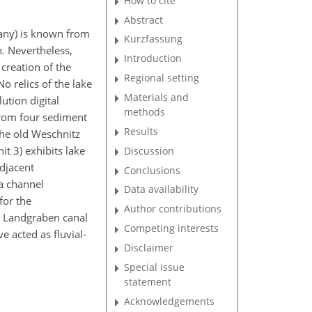
How to cite
Abstract
many) is known from
Kurzfassung
n. Nevertheless,
Introduction
creation of the
Regional setting
o relics of the lake
Materials and
ution digital
methods
from four sediment
Results
 the old Weschnitz
t 3) exhibits lake
Discussion
adjacent
Conclusions
 a channel
Data availability
for the
Author contributions
al Landgraben canal
Competing interests
 acted as fluvial-
Disclaimer
Special issue
statement
Acknowledgements