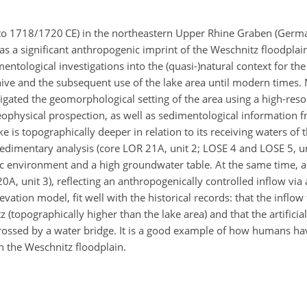
79 to 1718/1720 CE) in the northeastern Upper Rhine Graben (Ger
g) as a significant anthropogenic imprint of the Weschnitz floodplai
ological investigations into the (quasi-)natural context for the 
hive and the subsequent use of the lake area until modern times. N
gated the geomorphological setting of the area using a high-resol
eophysical prospection, as well as sedimentological information 
ake is topographically deeper in relation to its receiving waters of
dimentary analysis (core LOR 21A, unit 2; LOSE 4 and LOSE 5, uni
mnic environment and a high groundwater table. At the same time, 
A, unit 3), reflecting an anthropogenically controlled inflow via
levation model, fit well with the historical records: that the inflow 
(topographically higher than the lake area) and that the artifici
rossed by a water bridge. It is a good example of how humans have
in the Weschnitz floodplain.