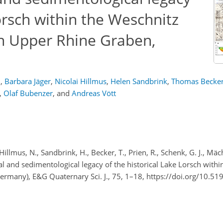
Lorsch within the Weschnitz
rn Upper Rhine Graben,
l
,
Barbara Jäger
,
Nicolai Hillmus
,
Helen Sandbrink
,
Thomas Becke
,
Olaf Bubenzer
,
and
Andreas Vött
 Hillmus, N., Sandbrink, H., Becker, T., Prien, R., Schenk, G. J., Mäch
l and sedimentological legacy of the historical Lake Lorsch withi
rmany), E&G Quaternary Sci. J., 75, 1–18, https://doi.org/10.51