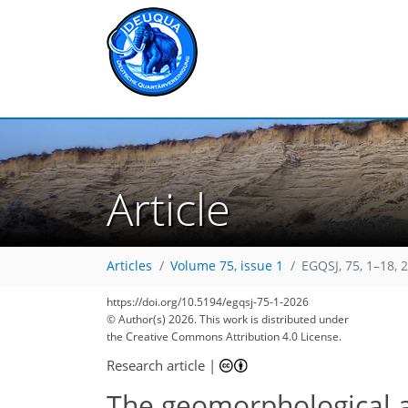
Article
Articles
Volume 75, issue 1
EGQSJ, 75, 1–18, 
https://doi.org/10.5194/egqsj-75-1-2026
© Author(s) 2026. This work is distributed under
the Creative Commons Attribution 4.0 License.
Research article
|
The geomorphological a