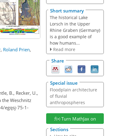
Short summary
The historical Lake
Lorsch in the Upper
Rhine Graben (Germany)
is a good example of
how humans...
Read more
r
,
Roland Prien
,
Share
Special issue
Floodplain architecture
tle, B., Recker, U.,
of fluvial
n the Weschnitz
anthropospheres
94/egqsj-75-1-
Turn MathJax on
Sections