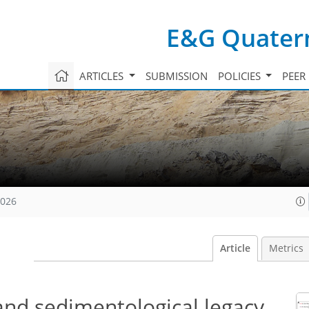
E&G Quatern
ARTICLES
SUBMISSION
POLICIES
PEER
2026
Article
Metrics
nd sedimentological legacy