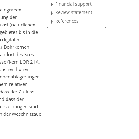
Financial support
heingraben
Review statement
gung der
References
asi-)natürlichen
ebietes bis in die
 digitalen
er Bohrkernen
tandort des Sees
lyse (Kern LOR 21A,
nd einen hohen
Rinnenablagerungen
nem relativen
dass der Zufluss
nd dass der
ntersuchungen sind
in der Weschnitzaue