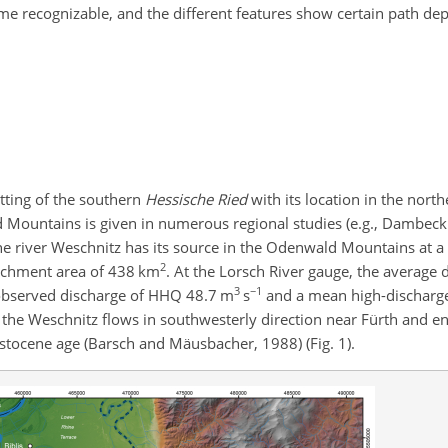
me recognizable, and the different features show certain path de
tting of the southern
Hessische Ried
with its location in the nor
 Mountains is given in numerous regional studies (e.g., Dambec
 The river Weschnitz has its source in the Odenwald Mountains at 
2
catchment area of 438 km
. At the Lorsch River gauge, the average 
3
−1
observed discharge of HHQ 48.7 m
s
and a mean high-dischar
the Weschnitz flows in southwesterly direction near Fürth and en
eistocene age (Barsch and Mäusbacher, 1988) (Fig. 1).