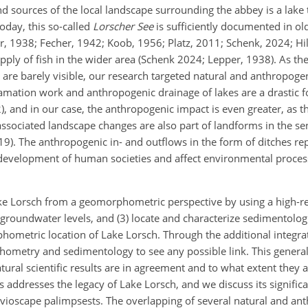
d sources of the local landscape surrounding the abbey is a lake 
oday, this so-called
Lorscher See
is sufficiently documented in old
er, 1938; Fecher, 1942; Koob, 1956; Platz, 2011; Schenk, 2024; Hi
pply of fish in the wider area (Schenk 2024; Lepper, 1938). As the
are barely visible, our research targeted natural and anthropogen
amation work and anthropogenic drainage of lakes are a drastic
), and in our case, the anthropogenic impact is even greater, as th
associated landscape changes are also part of landforms in the se
9). The anthropogenic in- and outflows in the form of ditches rep
 development of human societies and affect environmental process
Lake Lorsch from a geomorphometric perspective by using a high-re
) groundwater levels, and (3) locate and characterize sedimentolog
phometric location of Lake Lorsch. Through the additional integrat
ometry and sedimentology to see any possible link. This general
ural scientific results are in agreement and to what extent they a
is addresses the legacy of Lake Lorsch, and we discuss its significa
luvioscape palimpsests. The overlapping of several natural and an