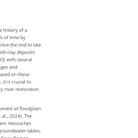
 history of a
ds of time by
ince the mid to late
ilt-clay deposits
CE with several
 Ages and
 Based on these
it is crucial to
y river restoration
pment of floodplain
al., 2024). The
hern
Hessisches
groundwater tables,