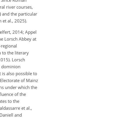
. Since Roman
al river courses,
) and the particular
 et al., 2025).
elfert, 2014; Appel
the Lorsch Abbey at
-regional
 to the literary
2015). Lorsch
ir dominion
is also possible to
Electorate of Mainz
ions under which the
fluence of the
tes to the
dassarre et al.,
Daniell and