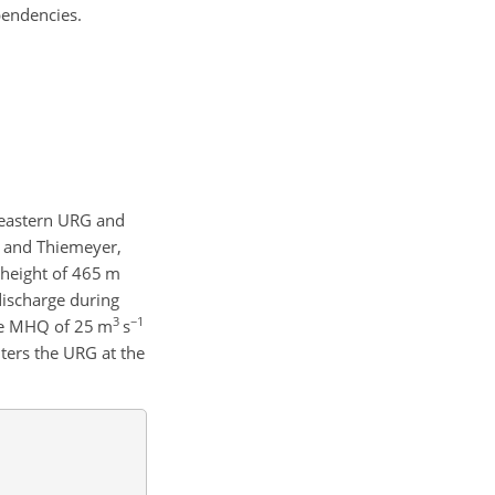
pendencies.
theastern URG and
k and Thiemeyer,
a height of 465 m
discharge during
3
−1
ge MHQ of 25 m
s
ters the URG at the