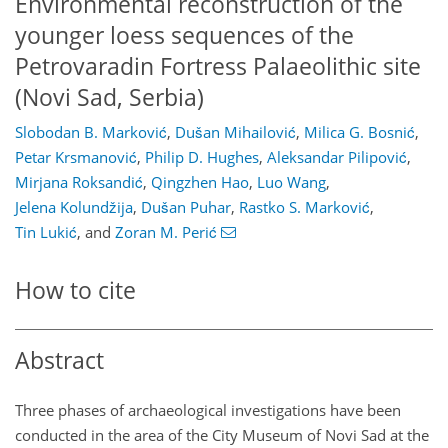
Environmental reconstruction of the
younger loess sequences of the
Petrovaradin Fortress Palaeolithic site
(Novi Sad, Serbia)
Slobodan B. Marković
,
Dušan Mihailović
,
Milica G. Bosnić
,
Petar Krsmanović
,
Philip D. Hughes
,
Aleksandar Pilipović
,
Mirjana Roksandić
,
Qingzhen Hao
,
Luo Wang
,
Jelena Kolundžija
,
Dušan Puhar
,
Rastko S. Marković
,
Tin Lukić
,
and
Zoran M. Perić
How to cite
Abstract
Three phases of archaeological investigations have been
conducted in the area of the City Museum of Novi Sad at the